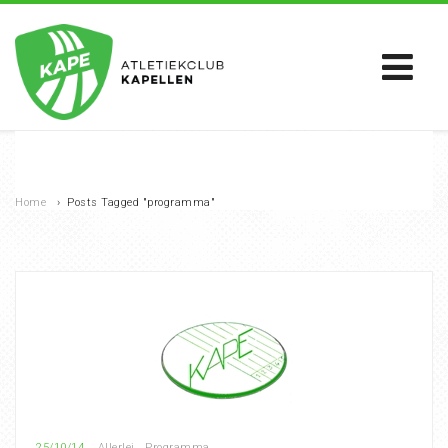
Home
›
Posts Tagged "programma"
25/10/14
Allerlei
,
Programma