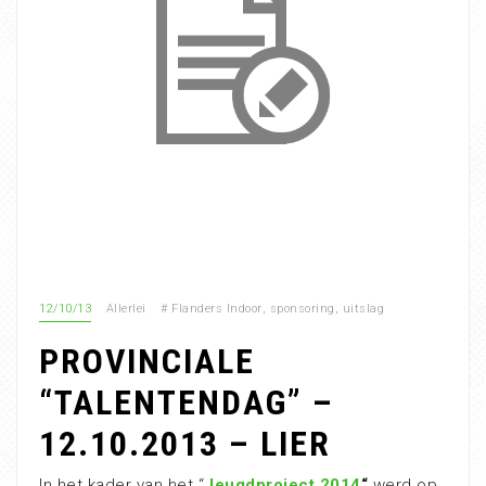
12/10/13
Allerlei
#
Flanders Indoor
,
sponsoring
,
uitslag
PROVINCIALE
“TALENTENDAG” –
12.10.2013 – LIER
In het kader van het “
Jeugdproject 2014
“
werd op