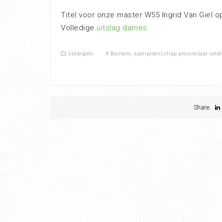
Titel voor onze master W55 Ingrid Van Giel 
Volledige
uitslag dames
Veldlopen
#
Bornem
,
kampioenschap provinciaal veld
Share: