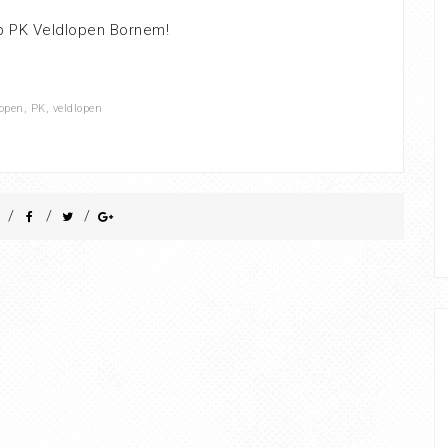
op PK Veldlopen Bornem!
lopen
,
PK
,
veldlopen
/
/
/