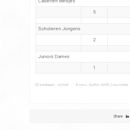
Cadetten Meisjes
5
Scholieren Jongens
2
Juniors Dames
1
Veldlopen - archief
#
cross
,
Duffel
,
KAPE Crosstrofee
Share: