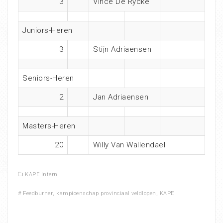
3
Vince De Rycke
Juniors-Heren
3
Stijn Adriaensen
Seniors-Heren
2
Jan Adriaensen
Masters-Heren
20
Willy Van Wallendael
KAPE Intern
#
Feedburner
,
kampioenschap provinciaal veldlopen
,
KAPE