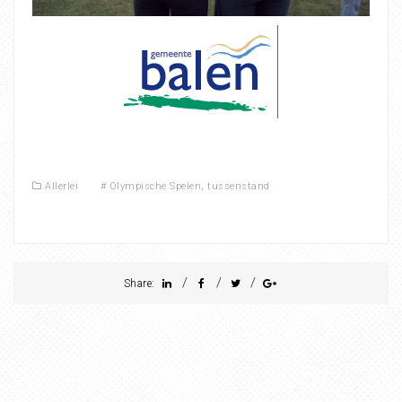
Allerlei
#
Olympische Spelen
,
tussenstand
/
/
/
Share: