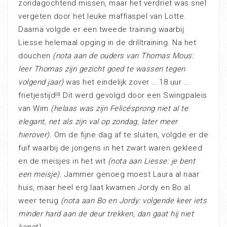
zondagochtend missen, maar het verdriet was snel
vergeten door het leuke maffiaspel van Lotte.
Daarna volgde er een tweede training waarbij
Liesse helemaal opging in de drilltraining. Na het
douchen
(nota aan de ouders van Thomas Mous:
leer Thomas zijn gezicht goed te wassen tegen
volgend jaar)
was het eindelijk zover … 18 uur …
frietjestijd!!! Dit werd gevolgd door een Swingpaleis
van Wim
(helaas was zijn Felicésprong niet al te
elegant, net als zijn val op zondag, later meer
hierover).
Om de fijne dag af te sluiten, volgde er de
fuif waarbij de jongens in het zwart waren gekleed
en de meisjes in het wit
(nota aan Liesse: je bent
een meisje).
Jammer genoeg moest Laura al naar
huis, maar heel erg laat kwamen Jordy en Bo al
weer terug
(nota aan Bo en Jordy: volgende keer iets
minder hard aan de deur trekken, dan gaat hij niet