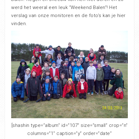
werd het weeral een leuk “Weekend Balen”! Het
verslag van onze monitoren en de foto’s kan je hier
vinden.
[shashin type=”album” id=”107″ size=”small” crop=”n”
columns=”1″ caption=”y” order=”date”