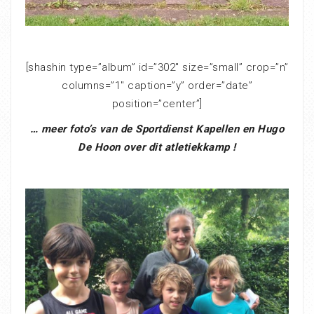
[shashin type=”album” id=”302″ size=”small” crop=”n”
columns=”1″ caption=”y” order=”date”
position=”center”]
… meer foto’s van de Sportdienst Kapellen en Hugo
De Hoon over dit atletiekkamp !