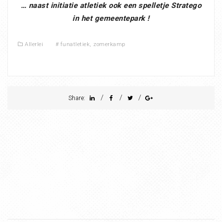
… naast initiatie atletiek ook een spelletje Stratego
in het gemeentepark !
Allerlei
#
funatletiek
,
zomerkamp
/
/
/
Share: