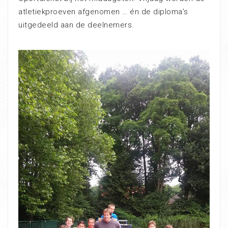
atletiekproeven afgenomen … én de diploma’s
uitgedeeld aan de deelnemers.