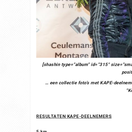
[shashin type=”album” id=”315″ size=”sma
posi
… een collectie foto’s met KAPE-deelneme
“K
RESULTATEN KAPE-DEELNEMERS
5 km