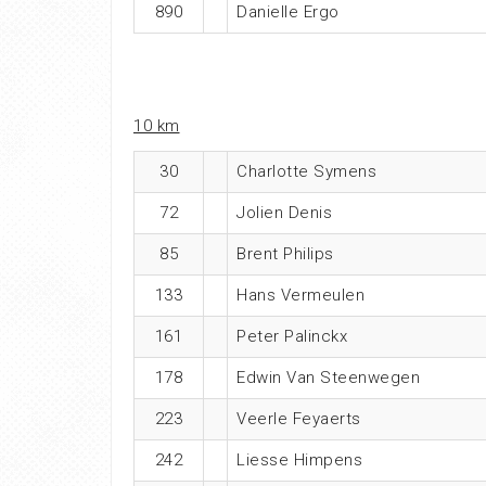
890
Danielle Ergo
10 km
30
Charlotte Symens
72
Jolien Denis
85
Brent Philips
133
Hans Vermeulen
161
Peter Palinckx
178
Edwin Van Steenwegen
223
Veerle Feyaerts
242
Liesse Himpens