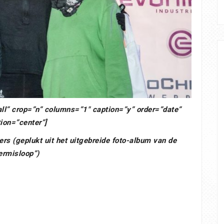
ll” crop=”n” columns=”1″ caption=”y” order=”date”
tion=”center”]
rs (geplukt uit het uitgebreide foto-album van de
ermisloop”)