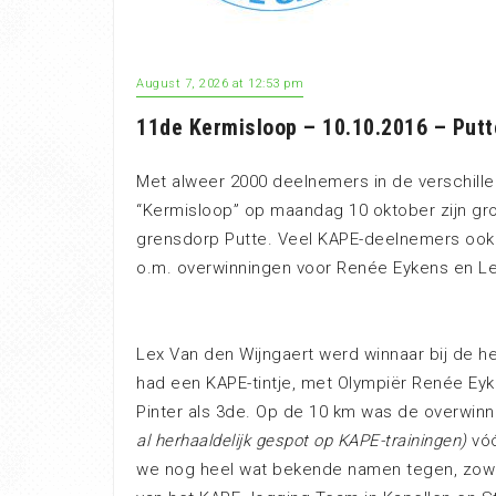
August 7, 2026 at 12:53 pm
11de Kermisloop – 10.10.2016 – Putt
Met alweer 2000 deelnemers in de verschille
“Kermisloop” op maandag 10 oktober zijn gro
grensdorp Putte. Veel KAPE-deelnemers ook 
o.m. overwinningen voor Renée Eykens en Le
Lex Van den Wijngaert werd winnaar bij de h
had een KAPE-tintje, met Olympiër Renée Eyk
Pinter als 3de. Op de 10 km was de overwin
al herhaaldelijk gespot op KAPE-trainingen)
vóó
we nog heel wat bekende namen tegen, zowel