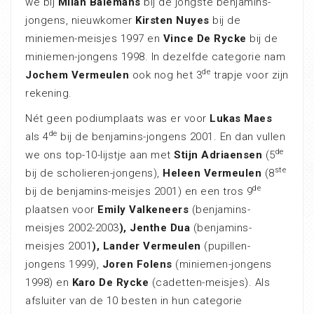
we bij
Milan Balemans
bij de jongste benjamins-
jongens, nieuwkomer
Kirsten Nuyes
bij de
miniemen-meisjes 1997 en
Vince De Rycke
bij de
miniemen-jongens 1998. In dezelfde categorie nam
de
Jochem Vermeulen
ook nog het 3
trapje voor zijn
rekening.
Nét geen podiumplaats was er voor
Lukas Maes
de
als 4
bij de benjamins-jongens 2001. En dan vullen
de
we ons top-10-lijstje aan met
Stijn Adriaensen
(5
ste
bij de scholieren-jongens),
Heleen Vermeulen
(8
de
bij de benjamins-meisjes 2001) en een tros 9
plaatsen voor
Emily Valkeneers
(benjamins-
meisjes 2002-2003
), Jenthe Dua
(benjamins-
meisjes 2001
), Lander Vermeulen
(pupillen-
jongens 1999),
Joren Folens
(miniemen-jongens
1998) en
Karo De Rycke
(cadetten-meisjes). Als
afsluiter van de 10 besten in hun categorie