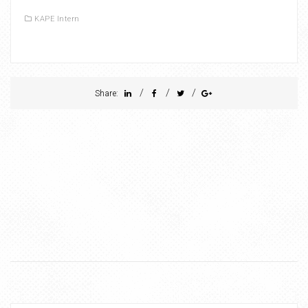
KAPE Intern
/
/
/
Share: