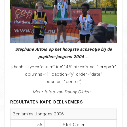
Stephane Artois op het hoogste schavotje bij de
pupillen-jongens 2004 …
[shashin type=”album” id=”146″ size=”small” crop=”n”
columns=”1″ caption=”y” order=”date”
position=”center”]
Meer foto’s van Danny Gielen …
RESULTATEN KAPE-DEELNEMERS
Benjamins Jongens 2006
56
Stef Gielen