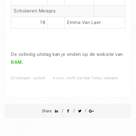
Scholieren Meisjes
18
Emma Van Laer
De volledig uitslag kan je vinden op de website van
RAM
.
Veldlopen - archief
#
cross
,
KAPE Doe Mee Trofee
,
veldlopen
/
/
/
Share: