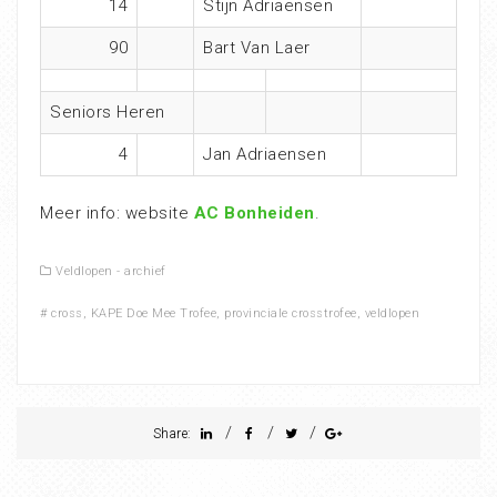
14
Stijn Adriaensen
90
Bart Van Laer
Seniors Heren
4
Jan Adriaensen
Meer info: website
AC Bonheiden
.
Veldlopen - archief
#
cross
,
KAPE Doe Mee Trofee
,
provinciale crosstrofee
,
veldlopen
/
/
/
Share: