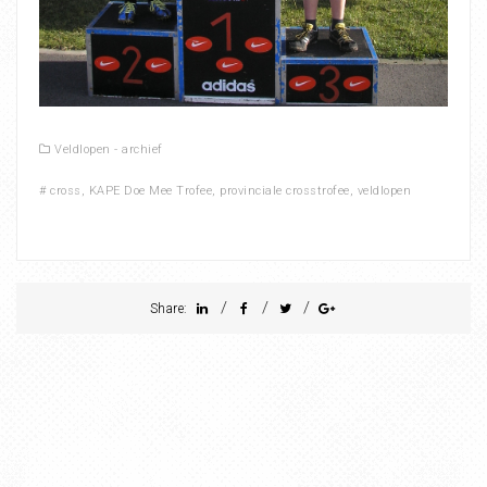
Veldlopen - archief
#
cross
,
KAPE Doe Mee Trofee
,
provinciale crosstrofee
,
veldlopen
/
/
/
Share: