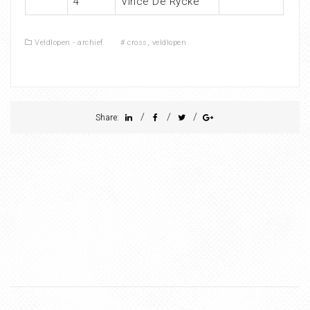
4
Vince De Rycke
Veldlopen - archief
#
cross
,
veldlopen
/
/
/
Share: