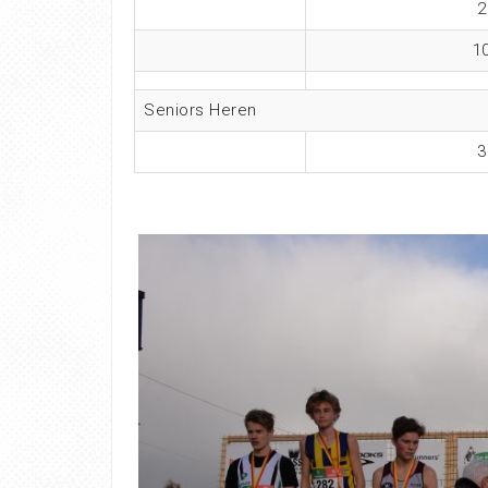
2
1
Seniors Heren
3