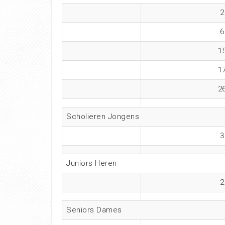
2
6
1
1
2
Scholieren Jongens
3
Juniors Heren
2
Seniors Dames