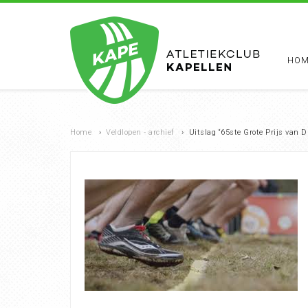
HOM
Home
›
Veldlopen - archief
›
Uitslag “65ste Grote Prijs van D