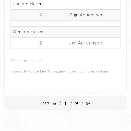
Juniors Heren
2
Stijn Adriaensen
Seniors Heren
2
Jan Adriaensen
Veldlopen - archief
#
cross
,
KAPE Doe Mee Trofee
,
provinciale crosstrofee
,
veldlopen
/
/
/
Share: