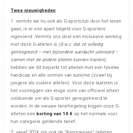
Twee nieuwigheden
1. vermits we nu ook als G-sportclub door het leven
gaan, is er een apart lidgeld voor G-sporters
ingevoerd. Vermits ons doel een inclusieve werking
met deze G-atleten is
(d.w.z. dat ze volledig
geïntegreerd – met bijzondere aandacht uiteraard –
samen met de andere atleten kunnen trainen),
hebben we dit beperkt tot atleten met een fysieke
handicap en alle vormen van autisme (zowel bij
jongere als oudere atleten). Voor deze laatsten is
het voorleggen van enige vorm van officieel attest
voldoende om als G-sporter geregistreerd te
worden. In de nieuwe tariefregeling krijgen onze G-
atleten een
korting van 10 €
op het normale voor
hun categorie geldende tarief.
2. vanaf 2014 zijn ook de “Kangoeroes” (atleten