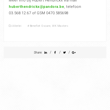
Meer info bij Hubert Hendrickx via mail
huberthendrickx@pandora.be
, telefoon
03.568.12.67 of GSM 0470.585698
Allerlei
#
Benefiet Oscare
,
WK Masters
/
/
/
Share: