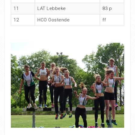
11
LAT Lebbeke
83 p
12
HCO Oostende
ff