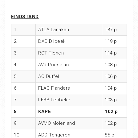
EINDSTAND
1
ATLA Lanaken
137 p
2
DAC Dilbeek
119 p
3
RCT Tienen
114 p
4
AVR Roeselare
108 p
5
AC Duffel
106 p
6
FLAC Flanders
104 p
7
LEBB Lebbeke
103 p
8
KAPE
102 p
9
AVMO Molenland
102 p
10
ADD Tongeren
85 p