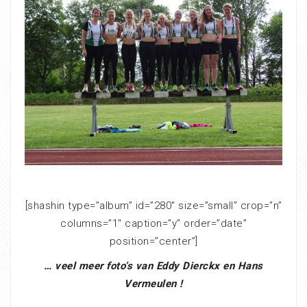
[shashin type=”album” id=”280″ size=”small” crop=”n”
columns=”1″ caption=”y” order=”date”
position=”center”]
… veel meer foto’s van Eddy Dierckx en Hans
Vermeulen !