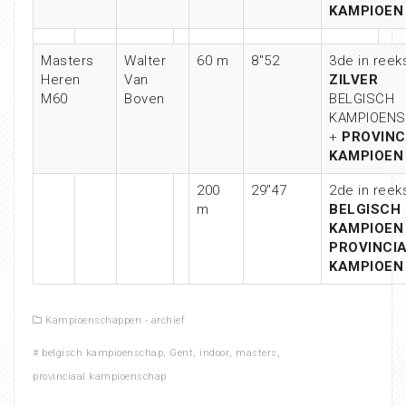
KAMPIOEN
Masters
Walter
60 m
8″52
3de in reek
Heren
Van
ZILVER
M60
Boven
BELGISCH
KAMPIOEN
+
PROVINC
KAMPIOEN
200
29″47
2de in reek
m
BELGISCH
KAMPIOEN
PROVINCI
KAMPIOEN
Kampioenschappen - archief
#
belgisch kampioenschap
,
Gent
,
indoor
,
masters
,
provinciaal kampioenschap