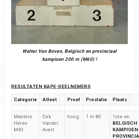
Walter Van Boven, Belgisch en provinciaal
kampioen 200 m (M60) !
RESULTATEN
KAPE-DEELNEMERS
Categorie
Atleet
Proef
Prestatie
Plaats
Masters
Dirk
hoog
1 m 80
1ste en
Heren
Vander
BELGISCH
M40
Avert
KAMPIOEN
PROVINCI