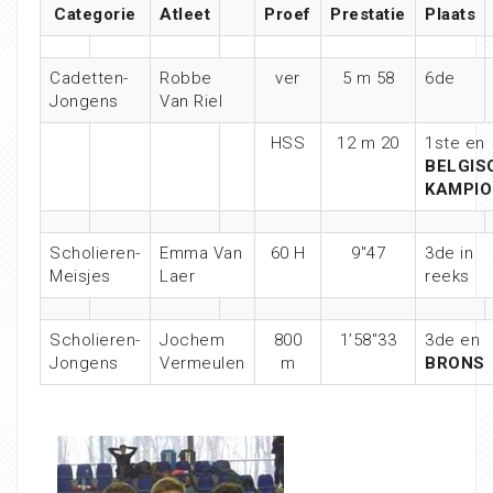
Categorie
Atleet
Proef
Prestatie
Plaats
Cadetten-
Robbe
ver
5 m 58
6de
Jongens
Van Riel
HSS
12 m 20
1ste en
BELGIS
KAMPIO
Scholieren-
Emma Van
60 H
9″47
3de in
Meisjes
Laer
reeks
Scholieren-
Jochem
800
1’58″33
3de en
Jongens
Vermeulen
m
BRONS