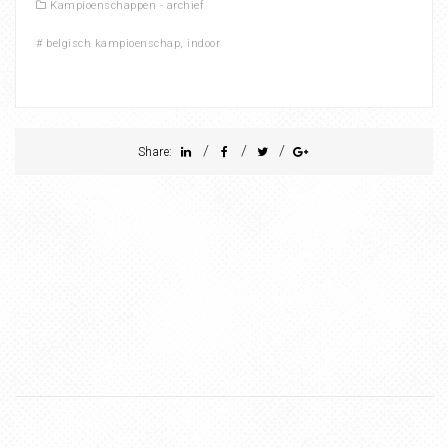
Kampioenschappen - archief
#
belgisch kampioenschap
,
indoor
/
/
/
Share: