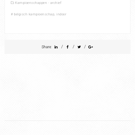
Kampioenschappen - archief
#
belgisch kampioenschap
,
indoor
/
/
/
Share: