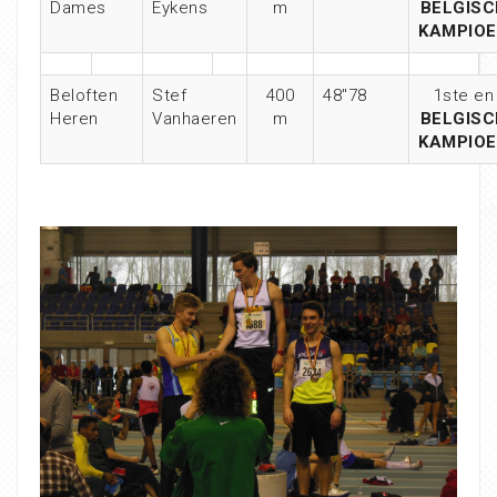
Dames
Eykens
m
BELGISC
KAMPIO
Beloften
Stef
400
48″78
1ste en
Heren
Vanhaeren
m
BELGISC
KAMPIO