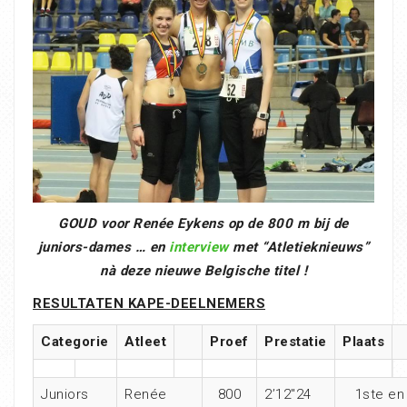
GOUD voor Renée Eykens op de 800 m bij de
juniors-dames …
en
interview
met “Atletieknieuws”
nà deze nieuwe Belgische titel !
RESULTATEN KAPE-DEELNEMERS
Categorie
Atleet
Proef
Prestatie
Plaats
Juniors
Renée
800
2’12″24
1ste en