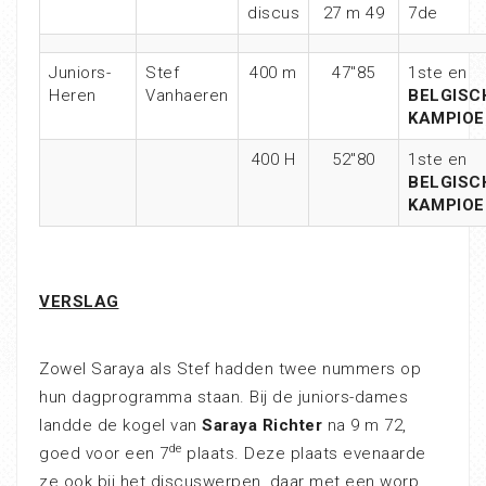
discus
27 m 49
7de
Juniors-
Stef
400 m
47″85
1ste en
Heren
Vanhaeren
BELGISC
KAMPIOE
400 H
52″80
1ste en
BELGISC
KAMPIOE
VERSLAG
Zowel Saraya als Stef hadden twee nummers op
hun dagprogramma staan. Bij de juniors-dames
landde de kogel van
Saraya Richter
na 9 m 72,
de
goed voor een 7
plaats. Deze plaats evenaarde
ze ook bij het discuswerpen, daar met een worp