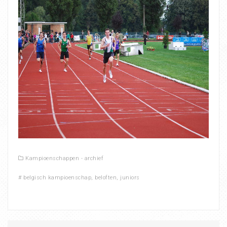
Kampioenschappen - archief
#
belgisch kampioenschap
,
beloften
,
juniors