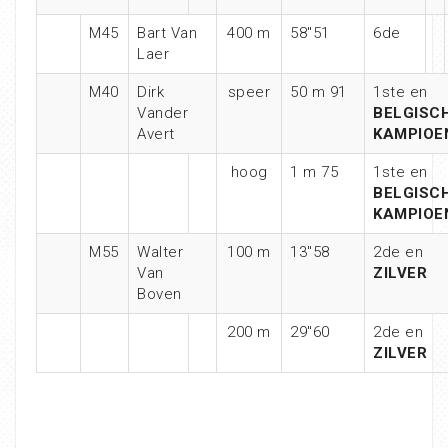
M45
Bart Van
400 m
58″51
6de
Laer
M40
Dirk
speer
50 m 91
1ste en
Vander
BELGISC
Avert
KAMPIOE
hoog
1 m 75
1ste en
BELGISC
KAMPIOE
M55
Walter
100 m
13″58
2de en
Van
ZILVER
Boven
200 m
29″60
2de en
ZILVER