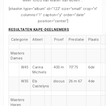
Meer foto’s van Walter Van Boven …
[shashin type=”album” id=”122″ size=”small” crop=”n”
columns=”1″ caption=”y” order=”date”
position=”center”]
RESULTATEN KAPE-DEELNEMERS
Categorie
Atleet
Proef
Prestatie
Plaats
Masters
Dames
W45
Carina
400 m
70″75
6de
Michiels
W35
Els
discus
26 m 67
4de
Castelyns
Masters
Heren