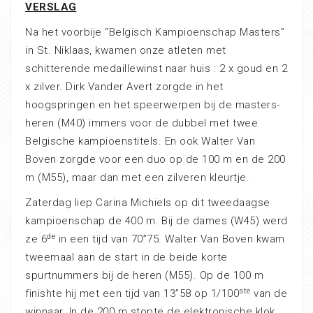
VERSLAG
Na het voorbije “Belgisch Kampioenschap Masters”
in St. Niklaas, kwamen onze atleten met
schitterende medaillewinst naar huis : 2 x goud en 2
x zilver. Dirk Vander Avert zorgde in het
hoogspringen en het speerwerpen bij de masters-
heren (M40) immers voor de dubbel met twee
Belgische kampioenstitels. En ook Walter Van
Boven zorgde voor een duo op de 100 m en de 200
m (M55), maar dan met een zilveren kleurtje.
Zaterdag liep Carina Michiels op dit tweedaagse
kampioenschap de 400 m. Bij de dames (W45) werd
de
ze 6
in een tijd van 70”75. Walter Van Boven kwam
tweemaal aan de start in de beide korte
spurtnummers bij de heren (M55). Op de 100 m
ste
finishte hij met een tijd van 13”58 op 1/100
van de
winnaar. In de 200 m stopte de elektronische klok