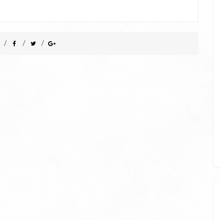
/
/
/