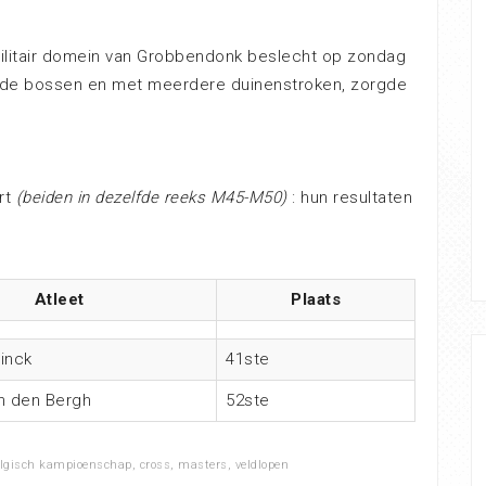
militair domein van Grobbendonk beslecht op zondag
n de bossen en met meerdere duinenstroken, zorgde
rt
(beiden in dezelfde reeks M45-M50)
: hun resultaten
Atleet
Plaats
inck
41ste
n den Bergh
52ste
lgisch kampioenschap
,
cross
,
masters
,
veldlopen