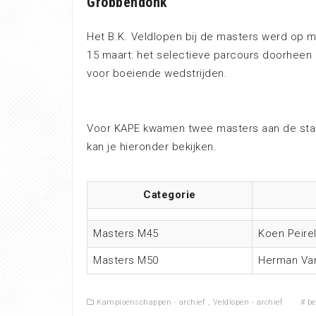
Grobbendonk
Het B.K. Veldlopen bij de masters werd op 
15 maart: het selectieve parcours doorhee
voor boeiende wedstrijden.
Voor KAPE kwamen twee masters aan de sta
kan je hieronder bekijken.
Categorie
Masters M45
Koen Peirel
Masters M50
Herman Va
Kampioenschappen - archief
,
Veldlopen - archief
#
be