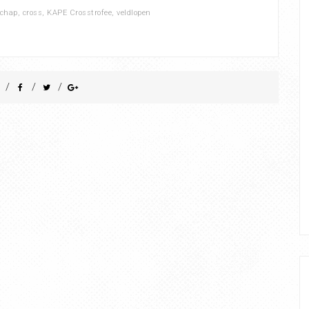
schap
,
cross
,
KAPE Crosstrofee
,
veldlopen
/
/
/