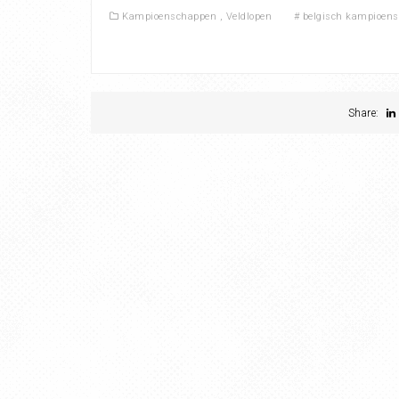
Kampioenschappen
,
Veldlopen
#
belgisch kampioen
Share: