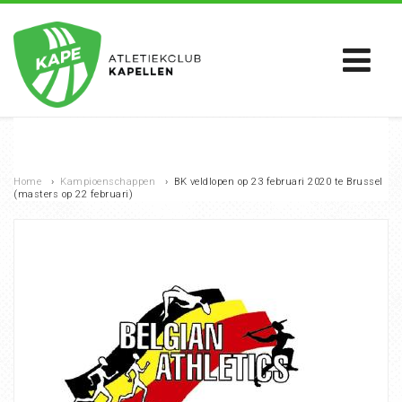
Home
›
Kampioenschappen
›
BK veldlopen op 23 februari 2020 te Brussel
(masters op 22 februari)