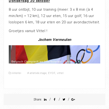
Donderdag 30 oktober
8 uur ontbijt, 10 uur training (meer: 3 x 8 min (à 4
min/km) = 12 km), 12 uur eten, 15 uur golf, 16 uur
loslopen 6 km, 18 uur eten en 20 uur avondactiviteit.
Groetjes vanuit Vittel !
Jochem Vermeulen
Allerlei
#
atletiekstage
,
EYOF
,
vittel
/
/
/
Share: