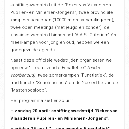
schiftingswedstrijd uit de “Beker van Vlaanderen
Pupillen- en Miniemen-Jongens”, twee provinciale
kampioenschappen (10000 m en hamerslingeren),
twee open meetings (mét jeugd en zonder), de
klassieke wedstrijd binnen het “A.A.S.-Criterium” én
meerkampen voor jong en oud, hebben we een
goedgevulde agenda.
Naast deze officiële wedstrijden organiseren we
opnieuw “… een avondje Funatletiek”
(onder
voorbehoud)
, twee zomerkampen “Funatletiek”, de
traditionele “Scholencross” en de 2de editie van de
“Mastenbosloop”.
Het programma ziet er zo uit :
–
zondag 20 april: schiftingswedstrijd “Beker van
Vlaanderen Pupillen- en Miniemen-Jongens”.
–
vrijdag 25 april
:
“… een avondje Funatletiek”