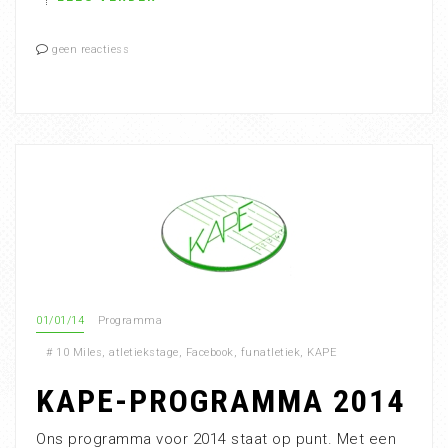
geen reactiess
01/01/14
Programma
#
10 Miles
,
atletiekstage
,
Facebook
,
funatletiek
,
KAPE
KAPE-PROGRAMMA 2014
Ons programma voor 2014 staat op punt. Met een