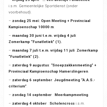
i.s.m. Gemeentelijke Sportdienst (onder
voorbehoud).
–
zondag 25 mei: Open Meeting + Provinciaal
Kampioenschap 10000 m
.
–
maandag 30 juni t.e.m. vrijdag 4 juli
:
Zomerkamp “Funatletiek” (1).
–
maandag 7 juli t.e.m. vrijdag 11 juli
:
Zomerkamp
“Funatletiek” (2).
–
zaterdag 9 augustus
:
“Snoepzakkenmeeting” +
Provinciaal Kampioenschap Hamerslingeren
.
–
zaterdag 6 september
:
Jeugdmeeting “A.A.S.-
criterium”
.
–
zondag 14 september
:
Meerkampmeeting
.
–
zaterdag 4 oktober
:
Scholencross
i.s.m.