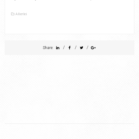
Allerlei
/
/
/
Share: