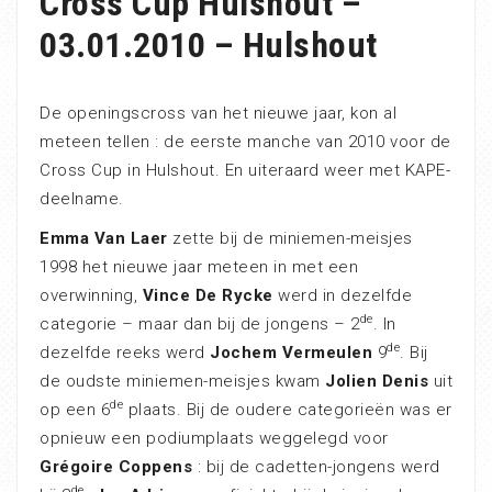
Cross Cup Hulshout –
03.01.2010 – Hulshout
De openingscross van het nieuwe jaar, kon al
meteen tellen : de eerste manche van 2010 voor de
Cross Cup in Hulshout. En uiteraard weer met KAPE-
deelname.
Emma Van Laer
zette bij de miniemen-meisjes
1998 het nieuwe jaar meteen in met een
overwinning,
Vince De Rycke
werd in dezelfde
de
categorie – maar dan bij de jongens – 2
. In
de
dezelfde reeks werd
Jochem Vermeulen
9
. Bij
de oudste miniemen-meisjes kwam
Jolien Denis
uit
de
op een 6
plaats. Bij de oudere categorieën was er
opnieuw een podiumplaats weggelegd voor
Grégoire Coppens
: bij de cadetten-jongens werd
de