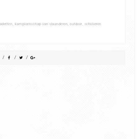
adetten
,
kampioenschap van vlaanderen
,
outdoor
,
scholieren
/
/
/