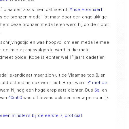
e
4
plaatsen zoals men dat noemt.
Ynse Hoornaert
s de bronzen medaillist maar door een ongelukkige
e hem deze bronzen medaille en werd hij op de niptst
.
schrijvingstijd en was hoopvol om een medaille mee
 de inschrijvingsvolgorde werd in die mate
e
dmeet bolde. Kobe is echter wel 1
jaars cadet en
aillekandidaat maar zich uit de Vlaamse top 8, en
e
dat bestond nu ook weer niet. Brent werd
7
met de
kwam hij nog een hoge ereplaats dichter. Dus
6e
, en
 van
40m00
was dit tevens ook een nieuw persoonlijk
reen minstens bij de eerste 7, proficiat.