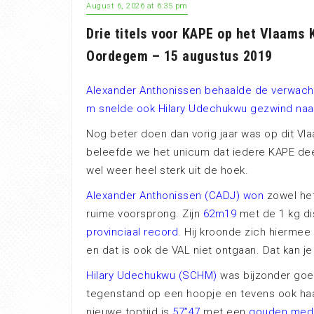
August 6, 2026 at 6:35 pm
Drie titels voor KAPE op het Vlaams
Oordegem – 15 augustus 2019
Alexander Anthonissen behaalde de verwacht
m snelde ook Hilary Udechukwu gezwind naa
Nog beter doen dan vorig jaar was op dit V
beleefde we het unicum dat iedere KAPE de
wel weer heel sterk uit de hoek.
Alexander Anthonissen (CADJ) won
zowel he
ruime voorsprong. Zijn
62m19
met de 1 kg di
provinciaal record
. Hij kroonde zich hierme
en dat is ook de VAL niet ontgaan. Dat kan j
Hilary Udechukwu (SCHM)
was bijzonder goed
tegenstand op een hoopje en tevens ook haar
nieuwe toptijd is
57”47
met een
gouden meda