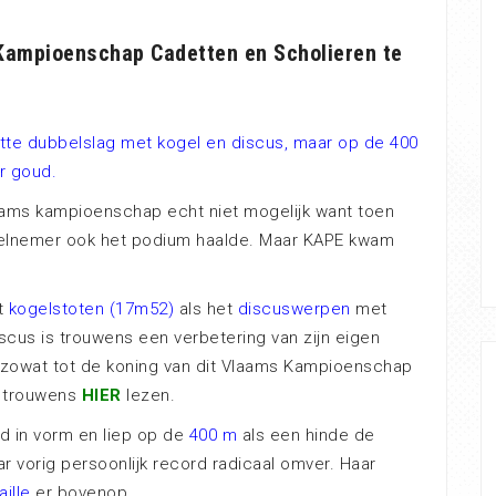
 Kampioenschap Cadetten en Scholieren te
te dubbelslag met kogel en discus, maar op de 400
r goud.
laams kampioenschap echt niet mogelijk want toen
elnemer ook het podium haalde. Maar KAPE kwam
t
kogelstoten (17m52)
als het
discuswerpen
met
scus is trouwens een verbetering van zijn eigen
e zowat tot de koning van dit Vlaams Kampioenschap
e trouwens
HIER
lezen.
 in vorm en liep op de
400 m
als een hinde de
 vorig persoonlijk record radicaal omver. Haar
ille
er bovenop.