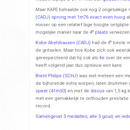
Maar KAPE behaalde ook nog 2 ongelukkige 
(CADJ) sprong met 1m76 exact even hoog
al
misser op een relatief lage hoogte ontglipt
e
mogelijke manier naar de
4
plaats
verwezen
e
Kobe Abelshausen (CADJ)
had de 4
beste in
de gritselen. Maar hoe Kobe zich ook weerde
gerespecteerd dat hij ook als
4e
over de ein
heeft volgend jaar dus opnieuw een kans.
Brent Philips (SCHJ)
was niet meteen een med
de bijhorende extra worpen, laten drummen 
speer (41m30)
en met de
discus
van 1,5 kg 
met een gemakkelijk te onthouden prestatie
record.
Samengevat 3 medailles, alle 3 goud, en iede