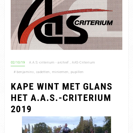
02/10/19
A.A.S.-criterium - archief
,
AAS-Criterium
#
benjamins
,
cadetten
,
miniemen
,
pupillen
KAPE WINT MET GLANS
HET A.A.S.-CRITERIUM
2019