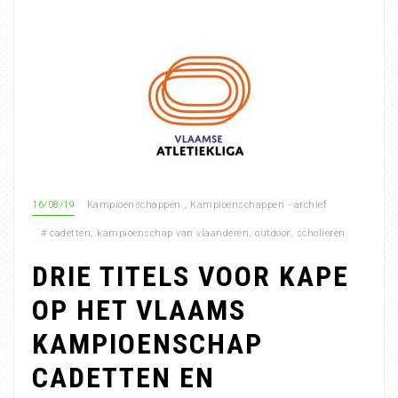
16/08/19
Kampioenschappen
,
Kampioenschappen - archief
#
cadetten
,
kampioenschap van vlaanderen
,
outdoor
,
scholieren
DRIE TITELS VOOR KAPE
OP HET VLAAMS
KAMPIOENSCHAP
CADETTEN EN