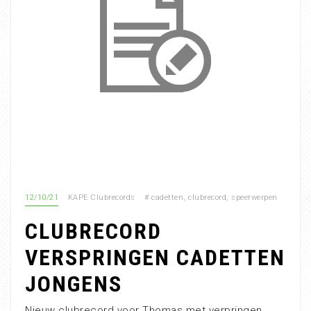
12/10/21
KAPE Clubrecords
#
cadetten
,
clubrecord
,
speerwerpen
CLUBRECORD
VERSPRINGEN CADETTEN
JONGENS
Nieuw clubrecord voor Thomas met verpringen