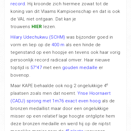
record
. Hij kroonde zich hiermee zowat tot de
koning van dit Vlaams Kampioenschap en dat is ook
de VAL niet ontgaan. Dat kan je
trouwens
HIER
lezen.
Hilary Udechukwu (SCHM)
was bijzonder goed in
vorm en liep op de
400 m
als een hinde de
tegenstand op een hoopje en tevens ook haar vorig
persoonlijk record radicaal omver. Haar nieuwe
toptijd is
57”47
met een
gouden medaille
er
bovenop.
e
Maar KAPE behaalde ook nog 2 ongelukkige 4
plaatsen zoals men dat noemt.
Ynse Hoornaert
(CADJ) sprong met 1m76 exact even hoog
als de
bronzen medaillist maar door een ongelukkige
misser op een relatief lage hoogte ontglipte hem
deze bronzen medaille en werd hij op de niptst
e