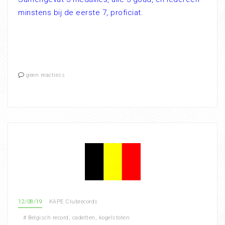
minstens bij de eerste 7, proficiat.
geen reactiess
12/08/19
KAPE Clubrecords
#
Belgisch record
,
cadetten
,
kogelstoten