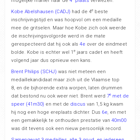
mogelijke manier naar de
4
plaats
verwezen.
e
Kobe Abelshausen (CADJ)
had de 4
beste
inschrijvingstijd en was hoopvol om een medaille
mee de gritselen. Maar hoe Kobe zich ook weerde
de inschrijvingsvolgorde werd in die mate
gerespecteerd dat hij ook als
4e
over de eindmeet
e
bolde. Kobe is echter wel 1
jaars cadet en heeft
volgend jaar dus opnieuw een kans.
Brent Philips (SCHJ)
was niet meteen een
medaillekandidaat maar zich uit de Vlaamse top
8, en de bijhorende extra worpen, laten drummen
e
dat bestond nu ook weer niet. Brent werd
7
met de
speer (41m30)
en met de
discus
van 1,5 kg kwam
hij nog een hoge ereplaats dichter. Dus
6e
, en met
een gemakkelijk te onthouden prestatie van
40m00
was dit tevens ook een nieuw persoonlijk record.
Samengevat 3 medailles, alle 3 goud, en iedereen