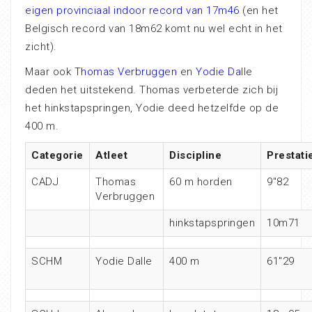
eigen provinciaal indoor record van 17m46
(en het
Belgisch record van 18m62 komt nu wel echt in het
zicht).
Maar ook
Thomas Verbruggen
en
Yodie Da
lle
deden het uitstekend. Thomas verbeterde zich bij
het hinkstapspringen, Yodie deed hetzelfde op de
400 m.
Categorie
Atleet
Discipline
Prestati
CADJ
Thomas
60 m horden
9″82
Verbruggen
hinkstapspringen
10m71
SCHM
Yodie Dalle
400 m
61″29