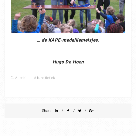
… de KAPE-medaillemeisjes.
Hugo De Hoon
Allerlei
#
funatletiek
/
/
/
Share: