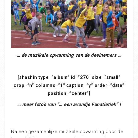
… de muzikale opwarming van de deelnemers …
[shashin type=”album” id=”270″ size=”small”
crop=”n” columns=”1″ caption=”y” order=”date”
position=”center”]
… meer foto’s van “… een avondje Funatletiek” !
Na een gezamenlijke muzikale opwarming door de