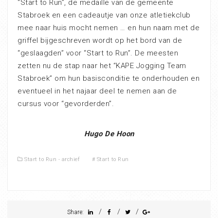
“Start to Run”, de medaille van de gemeente
Stabroek en een cadeautje van onze atletiekclub
mee naar huis mocht nemen … en hun naam met de
griffel bijgeschreven wordt op het bord van de
“geslaagden” voor “Start to Run”. De meesten
zetten nu de stap naar het “KAPE Jogging Team
Stabroek” om hun basisconditie te onderhouden en
eventueel in het najaar deel te nemen aan de
cursus voor “gevorderden”.
Hugo De Hoon
Start to Run - archief
#
Start to Run
/
/
/
Share: