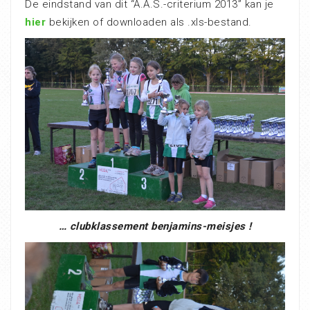
De eindstand van dit “A.A.S.-criterium 2013” kan je
hier
bekijken of downloaden als .xls-bestand.
… clubklassement benjamins-meisjes !