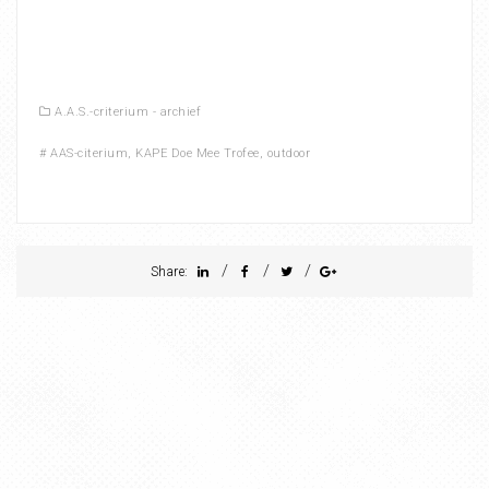
A.A.S.-criterium - archief
#
AAS-citerium
,
KAPE Doe Mee Trofee
,
outdoor
/
/
/
Share: