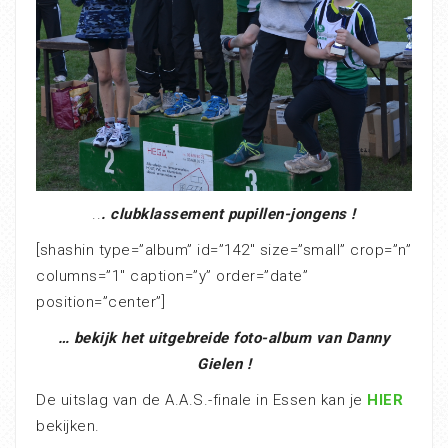
..
. clubklassement pupillen-jongens !
[shashin type=”album” id=”142″ size=”small” crop=”n”
columns=”1″ caption=”y” order=”date”
position=”center”]
… bekijk het uitgebreide foto-album van Danny
Gielen !
De uitslag van de A.A.S.-finale in Essen kan je
HIER
bekijken.