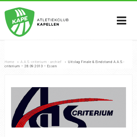
Home
›
A.A.S.-criterium - archief
›
Uitslag Finale & Eindstand A.A.S.-
criterium – 28.09.2013 – Essen