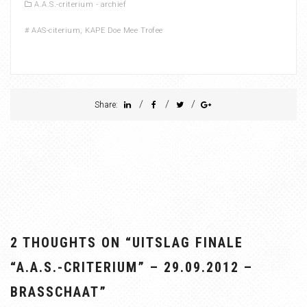
A.A.S.-criterium - archief
#
AAS-citerium
,
KAPE Doe Mee Trofee
/
/
/
Share:
2 THOUGHTS ON “
UITSLAG FINALE
“A.A.S.-CRITERIUM” – 29.09.2012 –
BRASSCHAAT
”