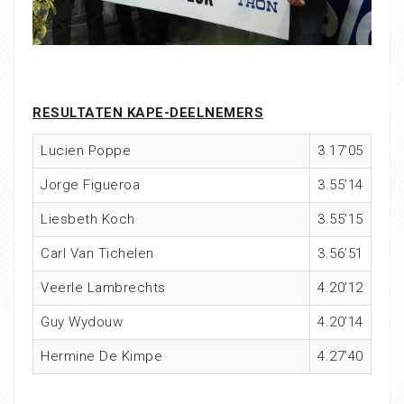
RESULTATEN KAPE-DEELNEMERS
Lucien Poppe
3.17’05
Jorge Figueroa
3.55’14
Liesbeth Koch
3.55’15
Carl Van Tichelen
3.56’51
Veerle Lambrechts
4.20’12
Guy Wydouw
4.20’14
Hermine De Kimpe
4.27’40