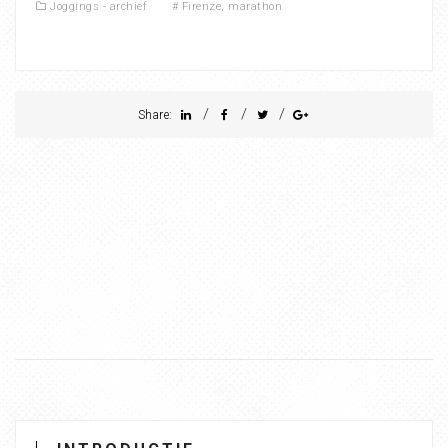
Joggings - archief
#
Firenze
,
marathon
/
/
/
Share: