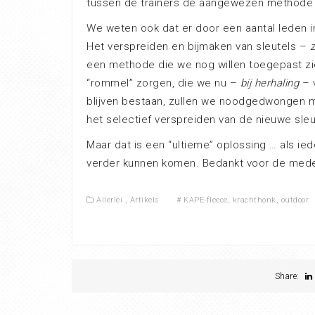
tussen de trainers de aangewezen methode 
We weten ook dat er door een aantal leden i
Het verspreiden en bijmaken van sleutels –
z
een methode die we nog willen toegepast zie
“rommel” zorgen, die we nu –
bij herhaling
– v
blijven bestaan, zullen we noodgedwongen m
het selectief verspreiden van de nieuwe sleu
Maar dat is een “ultieme” oplossing … als ie
verder kunnen komen. Bedankt voor de mede
Allerlei
,
Artikels
#
KAPE-fleece
,
krachthonk
,
outdoor
Share: