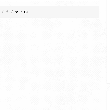
/
/
/