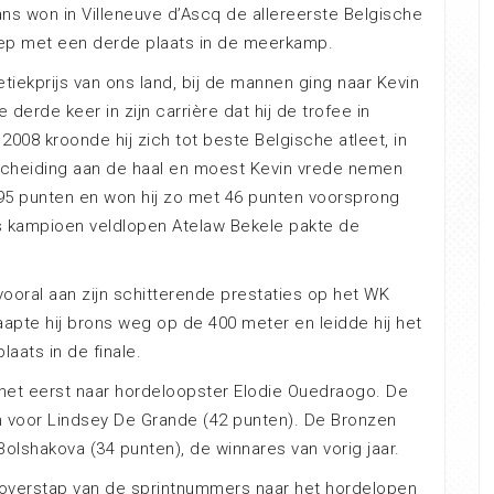
mans won in Villeneuve d’Ascq de allereerste Belgische
roep met een derde plaats in de meerkamp.
tiekprijs van ons land, bij de mannen ging naar Kevin
 derde keer in zijn carrière dat hij de trofee in
2008 kroonde hij zich tot beste Belgische atleet, in
scheiding aan de haal en moest Kevin vrede nemen
ée 95 punten en won hij zo met 46 punten voorsprong
es kampioen veldlopen Atelaw Bekele pakte de
ooral aan zijn schitterende prestaties op het WK
aapte hij brons weg op de 400 meter en leidde hij het
laats in de finale.
het eerst naar hordeloopster Elodie Ouedraogo. De
n voor Lindsey De Grande (42 punten). De Bronzen
Bolshakova (34 punten), de winnares van vorig jaar.
overstap van de sprintnummers naar het hordelopen