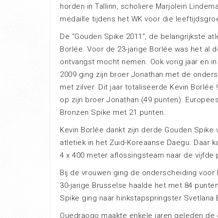
horden in Tallinn, scholiere Marjolein Linde
medaille tijdens het WK voor die leeftijdsg
De “Gouden Spike 2011”, de belangrijkste atle
Borlée. Voor de 23-jarige Borlée was het al de
ontvangst mocht nemen. Ook vorig jaar en in 
2009 ging zijn broer Jonathan met de onder
met zilver. Dit jaar totaliseerde Kevin Borl
op zijn broer Jonathan (49 punten). Europe
Bronzen Spike met 21 punten.
Kevin Borlée dankt zijn derde Gouden Spike v
atletiek in het Zuid-Koreaanse Daegu. Daar k
4 x 400 meter aflossingsteam naar de vijfde p
Bij de vrouwen ging de onderscheiding voor 
30-jarige Brusselse haalde het met 84 punte
Spike ging naar hinkstapspringster Svetlana 
Ouedraogo maakte enkele jaren geleden de 