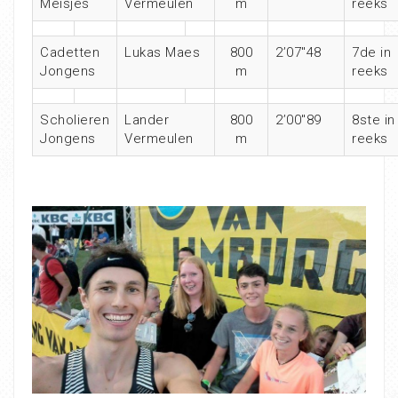
Meisjes
Vermeulen
m
reeks
Cadetten
Lukas Maes
800
2’07″48
7de in
Jongens
m
reeks
Scholieren
Lander
800
2’00″89
8ste in
Jongens
Vermeulen
m
reeks