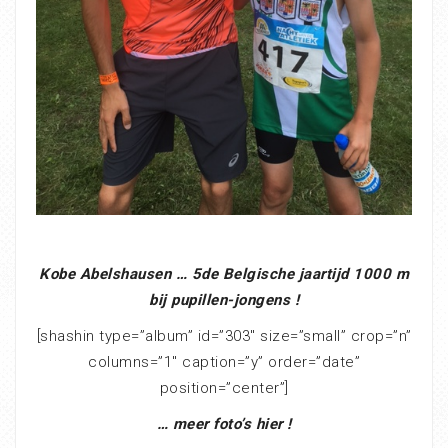
Kobe Abelshausen … 5de Belgische jaartijd 1000 m
bij pupillen-jongens !
[shashin type=”album” id=”303″ size=”small” crop=”n”
columns=”1″ caption=”y” order=”date”
position=”center”]
… meer foto’s hier !