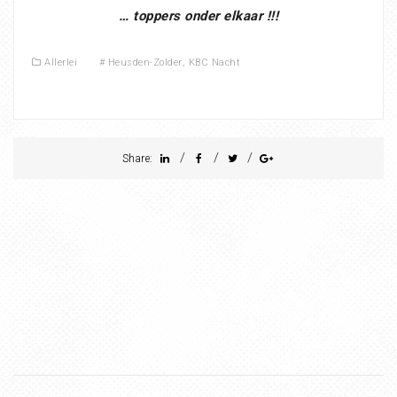
… toppers onder elkaar !!!
Allerlei
#
Heusden-Zolder
,
KBC Nacht
/
/
/
Share: