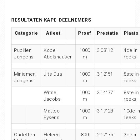
RESULTATEN KAPE-DEELNEMERS
Categorie
Atleet
Proef
Prestatie
Plaats
Pupillen
Kobe
1000
3’08″12
4de in
Jongens
Abelshausen
m
reeks
Miniemen
Jits Dua
1000
3’12″51
8ste in
Jongens
m
reeks
Witse
1000
3’14″77
8ste in
Jacobs
m
reeks
Matteo
1000
3’17″28
10de i
Eykens
m
reeks
Cadetten
Heleen
800
2’17″75
3de in