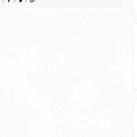
/
/
/