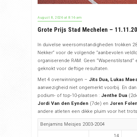
August 8, 2026 at 8:16 am
Grote Prijs Stad Mechelen – 11.11.2
In duivelse weersomstandigheden trokken 28
Nekker” voor de volgende “aanbevolen veldlo
organiserende RAM. Geen “Wapenstilstand” e
geknokt voor deftige resultaten.
Met 4 overwinningen –
Jits Dua, Lukas Mae
aanwezigheid niet ongemerkt voorbij. En da
podium- of top-10-plaatsen :
Jenthe Dua
(2d
Jordi Van den Eynden
(7de) en
Joren Fole
andere atleten een dikke pluim voor het trots
Benjamins Meisjes 2003-2004
14