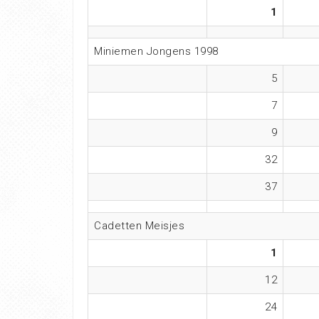
1
Miniemen Jongens 1998
5
7
9
32
37
Cadetten Meisjes
1
12
24