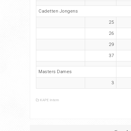
Cadetten Jongens
25
26
29
37
Masters Dames
3
KAPE Intern