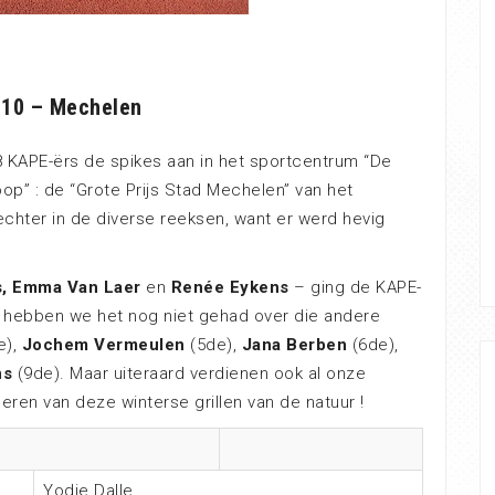
010 – Mechelen
 KAPE-ërs de spikes aan in het sportcentrum “De
op” : de “Grote Prijs Stad Mechelen” van het
chter in de diverse reeksen, want er werd hevig
s, Emma Van Laer
en
Renée Eykens
– ging de KAPE-
n hebben we het nog niet gehad over die andere
e),
Jochem Vermeulen
(5de),
Jana Berben
(6de),
ns
(9de). Maar uiteraard verdienen ook al onze
eren van deze winterse grillen van de natuur !
Yodie Dalle