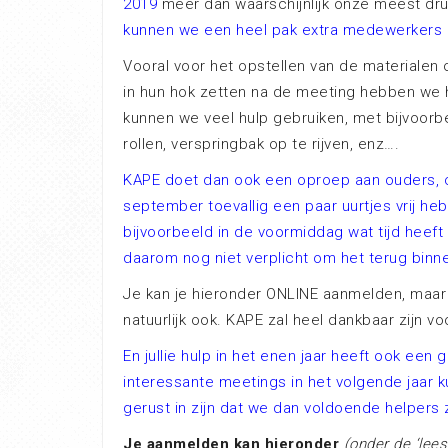
2019
meer dan waarschijnlijk onze meest dr
kunnen we een heel pak extra medewerkers 
Vooral voor het opstellen van de materialen 
in hun hok zetten na de meeting hebben we h
kunnen we veel hulp gebruiken, met bijvoorbe
rollen, verspringbak op te rijven, enz….
KAPE doet dan ook een oproep aan ouders, o
september toevallig een paar uurtjes vrij he
bijvoorbeeld in de voormiddag wat tijd heeft
daarom nog niet verplicht om het terug binn
Je kan je hieronder ONLINE aanmelden, maar 
natuurlijk ook. KAPE zal heel dankbaar zijn voo
En jullie hulp in het enen jaar heeft ook ee
interessante meetings in het volgende jaar 
gerust in zijn dat we dan voldoende helpers 
Je aanmelden kan hieronder
(onder de ‘lees