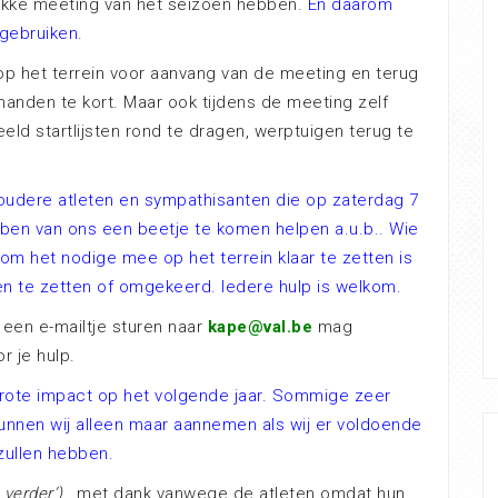
ukke meeting van het seizoen hebben.
En daarom
gebruiken.
op het terrein voor aanvang van de meeting en terug
anden te kort. Maar ook tijdens de meeting zelf
eld startlijsten rond te dragen, werptuigen terug te
udere atleten en sympathisanten die op zaterdag 7
bben van ons een beetje te komen helpen a.u.b.. Wie
 om het nodige mee op het terrein klaar te zetten is
en te zetten of omgekeerd. Iedere hulp is welkom.
een e-mailtje sturen naar
kape@val.be
mag
r je hulp.
n grote impact op het volgende jaar. Sommige zeer
kunnen wij alleen maar aannemen als wij er voldoende
zullen hebben.
 verder’)
, met dank vanwege de atleten omdat hun