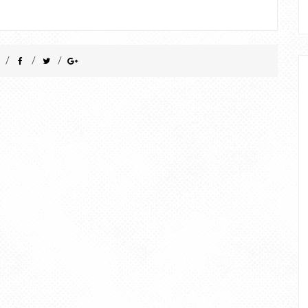
/
/
/