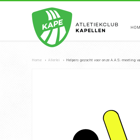
HOM
Home
›
Allerlei
›
Helpers gezocht voor onze A.A.S.-meeting 