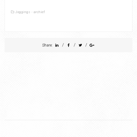
Joggings - archief
/
/
/
Share: