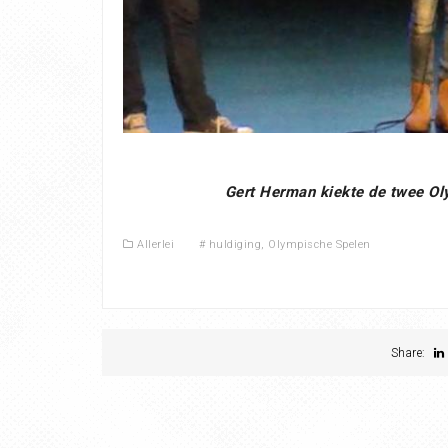
Gert Herman kiekte de twee Oly
Allerlei
#
huldiging
,
Olympische Spelen
Share: