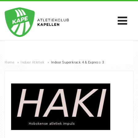
Home
›
Indoor Atletiek
›
Indoor Superkrack 4 & Express 3