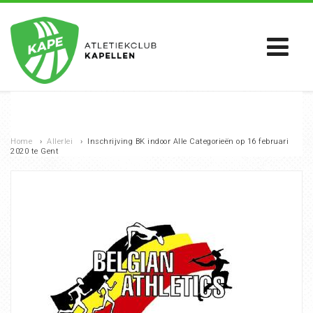
Home
›
Allerlei
›
Inschrijving BK indoor Alle Categorieën op 16 februari
2020 te Gent