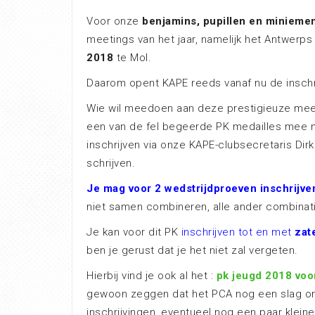
Voor onze
benjamins, pupillen en minieme
meetings van het jaar, namelijk het Antwerp
2018
te Mol.
Daarom opent KAPE reeds vanaf nu de inschri
Wie wil meedoen aan deze prestigieuze meet
een van de fel begeerde PK medailles mee na
inschrijven via onze KAPE-clubsecretaris Dirk
schrijven.
Je mag voor 2 wedstrijdproeven inschrijve
niet samen combineren, alle ander combinati
Je kan voor dit PK
inschrijven tot en met
zat
ben je gerust dat je het niet zal vergeten.
Hierbij vind je ook al het :
pk jeugd 2018 voo
gewoon zeggen dat het PCA nog een slag om
inschrijvingen, eventueel nog een paar kleine