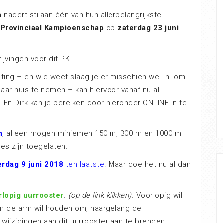
n
nadert stilaan één van hun allerbelangrijkste
s
Provinciaal Kampioenschap
op
zaterdag 23 juni
jvingen voor dit PK.
ing – en wie weet slaag je er misschien wel in om
ar huis te nemen – kan hiervoor vanaf nu al
. En Dirk kan je bereiken door hieronder ONLINE in te
n
, alleen mogen miniemen 150 m, 300 m en 1000 m
es zijn toegelaten.
erdag 9 juni 2018
ten laatste
. Maar doe het nu al dan
rlopig uurrooster
.
(op de link klikken)
. Voorlopig wil
 de arm wil houden om, naargelang de
 wijzigingen aan dit uurrooster aan te brengen.