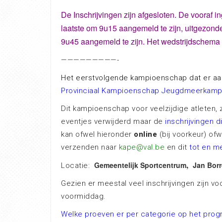
De Inschrijvingen zijn afgesloten. De vooraf 
laatste om 9u15 aangemeld te zijn, uitgezonde
9u45 aangemeld te zijn.
Het wedstrijdschema v
—————————-
Het eerstvolgende kampioenschap dat er a
Provinciaal Kampioenschap Jeugdmeerkam
Dit kampioenschap voor veelzijdige atleten, z
eventjes verwijderd maar de
inschrijvingen 
kan ofwel hieronder
online
(bij voorkeur) of
verzenden naar
kape@val.be
en dit
tot en m
,
Gemeentelijk Sportcentrum
Jan Borr
Locatie:
Gezien er meestal veel inschrijvingen zijn vo
voormiddag.
Welke proeven er per categorie op het prog