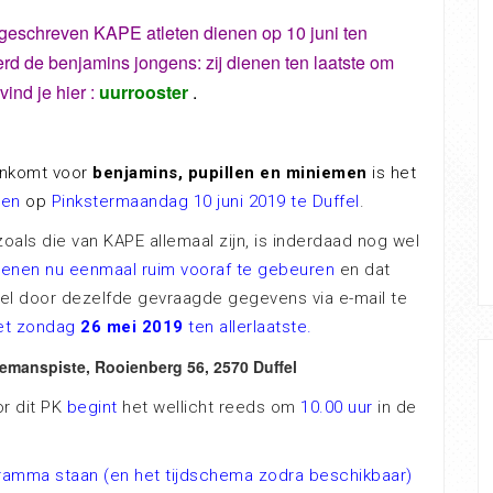
ingeschreven KAPE atleten dienen op 10 juni ten
rd de benjamins jongens: zij dienen ten laatste om
ind je hier
:
uurrooster
.
ankomt voor
benjamins, pupillen en miniemen
is het
pen
op
P
inkstermaandag 10 juni 2019 te Duffel
.
oals die van KAPE allemaal zijn, is inderdaad nog wel
dienen nu eenmaal ruim vooraf te gebeuren
en dat
wel door dezelfde gevraagde gegevens via e-mail te
et zondag
26 mei 2019
ten allerlaatste.
emanspiste,
Rooienberg 56, 2570 Duffel
or dit PK
begint
het wellicht reeds om
10.00 uur
in de
ramma staan (en het tijdschema zodra beschikbaar)