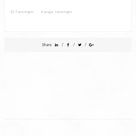
Trainingen
#
jeugd
,
trainingen
/
/
/
Share: